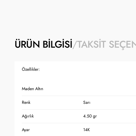
ÜRÜN BILGISI
TAKSIT SEÇE
Özellikler:
Maden Altın
Renk
Sarı
Ağırlık
4.50 gr
Ayar
14K