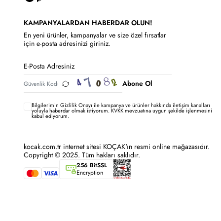
KAMPANYALARDAN HABERDAR OLUN!
En yeni ürünler, kampanyalar ve size özel fırsatlar
için e-posta adresinizi giriniz.
Abone Ol
Bilgilerimin
Gizlilik Onayı ile kampanya ve ürünler hakkında iletişim kanalları
yoluyla haberdar olmak istiyorum.
KVKK mevzuatına uygun şekilde işlenmesini
kabul ediyorum.
kocak.com.tr internet sitesi KOÇAK'ın resmi online mağazasıdır.
Copyright © 2025. Tüm hakları saklıdır.
256 BitSSL
Encryption