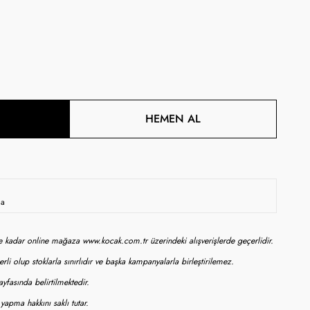
HEMEN AL
da
ne kadar online mağaza www.kocak.com.tr üzerindeki alışverişlerde geçerlidir.
rli olup stoklarla sınırlıdır ve başka kampanyalarla birleştirilemez.
yfasında belirtilmektedir.
apma hakkını saklı tutar.