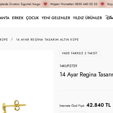
lerde Ücretsiz Sigortalı Kargo
Müşteri Hizmetleri 0850 440 05 25
Koçak
LANTA
ERKEK
ÇOCUK
YENİ GELENLER
YILDIZ ÜRÜNLER
 KÜPE
14 AYAR REGINA TASARIM ALTIN KÜPE
VADE FARKSIZ 3 TAKSIT
14KUP2729
14 Ayar Regina Tasar
42.840 TL
İnternete Özel Fiyat