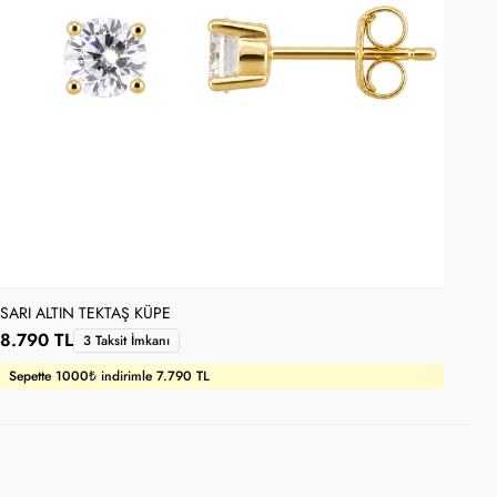
SARI ALTIN TEKTAŞ KÜPE
DAM
8.790 TL
10
3 Taksit İmkanı
Sepette 1000₺ indirimle 7.790 TL
Se