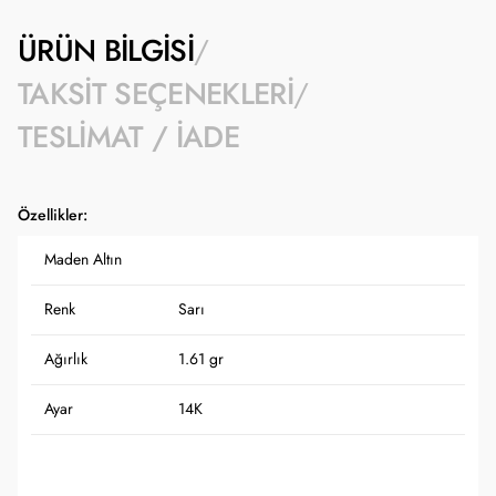
ÜRÜN BILGISI
TAKSIT SEÇENEKLERI
TESLIMAT / İADE
Özellikler:
Maden Altın
Renk
Sarı
Ağırlık
1.61 gr
Ayar
14K