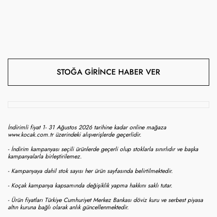
STOĞA GIRINCE HABER VER
İndirimli fiyat 1- 31 Ağustos 2026 tarihine kadar online mağaza
www.kocak.com.tr üzerindeki alışverişlerde geçerlidir.
- İndirim kampanyası seçili ürünlerde geçerli olup stoklarla sınırlıdır ve başka
kampanyalarla birleştirilemez.
- Kampanyaya dahil stok sayısı her ürün sayfasında belirtilmektedir.
- Koçak kampanya kapsamında değişiklik yapma hakkını saklı tutar.
- Ürün fiyatları Türkiye Cumhuriyet Merkez Bankası döviz kuru ve serbest piyasa
altın kuruna bağlı olarak anlık güncellenmektedir.