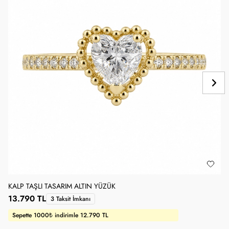
KALP TAŞLI TASARIM ALTIN YÜZÜK
1
13.790 TL
3 Taksit İmkanı
Sepette 1000₺ indirimle 12.790 TL