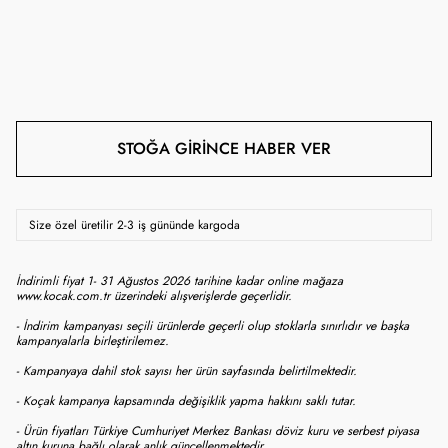
STOĞA GIRINCE HABER VER
Size özel üretilir 2-3 iş gününde kargoda
İndirimli fiyat 1- 31 Ağustos 2026 tarihine kadar online mağaza
www.kocak.com.tr üzerindeki alışverişlerde geçerlidir.
- İndirim kampanyası seçili ürünlerde geçerli olup stoklarla sınırlıdır ve başka
kampanyalarla birleştirilemez.
- Kampanyaya dahil stok sayısı her ürün sayfasında belirtilmektedir.
- Koçak kampanya kapsamında değişiklik yapma hakkını saklı tutar.
- Ürün fiyatları Türkiye Cumhuriyet Merkez Bankası döviz kuru ve serbest piyasa
altın kuruna bağlı olarak anlık güncellenmektedir.