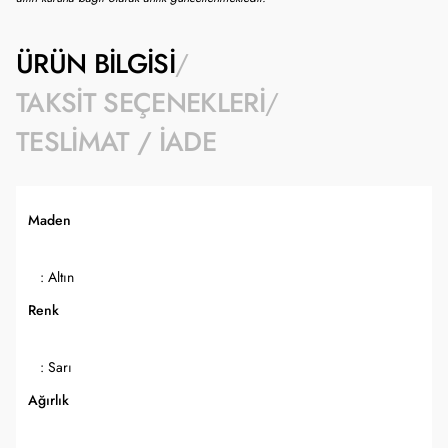
ÜRÜN BILGISI
TAKSIT SEÇENEKLERI
TESLIMAT / İADE
Maden
: Altın
Renk
: Sarı
Ağırlık