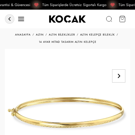
antisi & Güvencesi
Tüm Siparişlerde Ücretsiz Sigortalı Kargo
Tüm Sipariş
ANASAYFA
ALTIN
ALTIN BILEKLIKLER
ALTIN KELEPÇE BILEKLIK
14 AYAR MITAD TASARIM ALTIN KELEPÇE