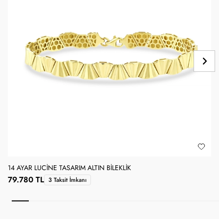
14 AYAR LUCINE TASARIM ALTIN BILEKLIK
1
79.780 TL
9
3 Taksit İmkanı