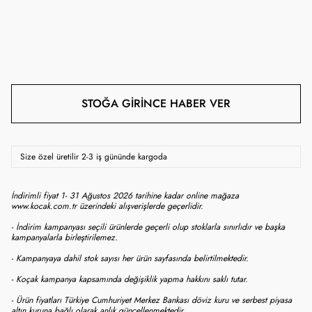
STOĞA GIRINCE HABER VER
Size özel üretilir 2-3 iş gününde kargoda
İndirimli fiyat 1- 31 Ağustos 2026 tarihine kadar online mağaza
www.kocak.com.tr üzerindeki alışverişlerde geçerlidir.
- İndirim kampanyası seçili ürünlerde geçerli olup stoklarla sınırlıdır ve başka
kampanyalarla birleştirilemez.
- Kampanyaya dahil stok sayısı her ürün sayfasında belirtilmektedir.
- Koçak kampanya kapsamında değişiklik yapma hakkını saklı tutar.
- Ürün fiyatları Türkiye Cumhuriyet Merkez Bankası döviz kuru ve serbest piyasa
altın kuruna bağlı olarak anlık güncellenmektedir.