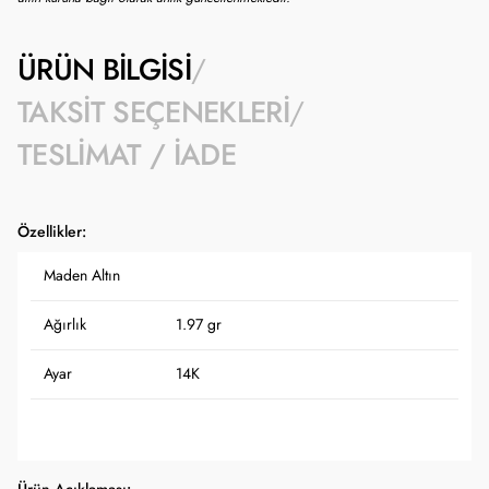
ÜRÜN BILGISI
TAKSIT SEÇENEKLERI
TESLIMAT / İADE
Özellikler:
Maden Altın
Ağırlık
1.97 gr
Ayar
14K