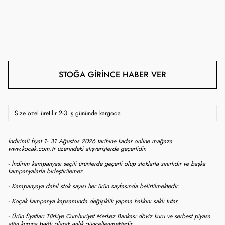
STOĞA GIRINCE HABER VER
Size özel üretilir 2-3 iş gününde kargoda
İndirimli fiyat 1- 31 Ağustos 2026 tarihine kadar online mağaza
www.kocak.com.tr üzerindeki alışverişlerde geçerlidir.
- İndirim kampanyası seçili ürünlerde geçerli olup stoklarla sınırlıdır ve başka
kampanyalarla birleştirilemez.
- Kampanyaya dahil stok sayısı her ürün sayfasında belirtilmektedir.
- Koçak kampanya kapsamında değişiklik yapma hakkını saklı tutar.
- Ürün fiyatları Türkiye Cumhuriyet Merkez Bankası döviz kuru ve serbest piyasa
altın kuruna bağlı olarak anlık güncellenmektedir.