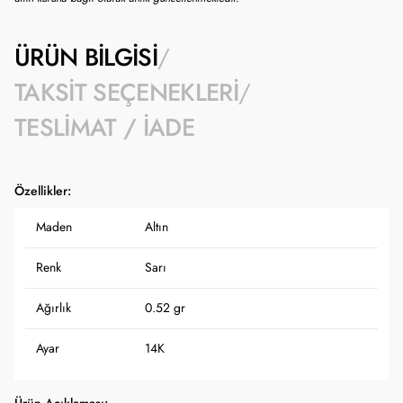
ÜRÜN BILGISI
TAKSIT SEÇENEKLERI
TESLIMAT / İADE
Özellikler:
Maden
Altın
Renk
Sarı
Ağırlık
0.52 gr
Ayar
14K