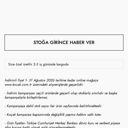
STOĞA GIRINCE HABER VER
Size özel üretilir 2-3 iş gününde kargoda
İndirimli fiyat 1- 31 Ağustos 2026 tarihine kadar online mağaza
www.kocak.com.tr üzerindeki alışverişlerde geçerlidir.
- İndirim kampanyası seçili ürünlerde geçerli olup stoklarla sınırlıdır ve başka
kampanyalarla birleştirilemez.
- Kampanyaya dahil stok sayısı her ürün sayfasında belirtilmektedir.
- Koçak kampanya kapsamında değişiklik yapma hakkını saklı tutar.
- Ürün fiyatları Türkiye Cumhuriyet Merkez Bankası döviz kuru ve serbest piyasa
altın kuruna bağlı olarak anlık güncellenmektedir.