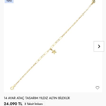
YENI
14 AYAR ATAÇ TASARIM YILDIZ ALTIN BILEKLIK
1
24.090 TL
3 Taksit İmkanı