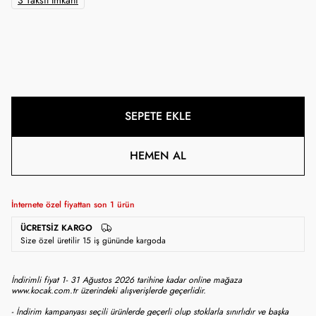
3 Taksit İmkanı
SEPETE EKLE
HEMEN AL
İnternete özel fiyattan son
1
ürün
ÜCRETSIZ KARGO
Size özel üretilir 15 iş gününde kargoda
İndirimli fiyat 1- 31 Ağustos 2026 tarihine kadar online mağaza
www.kocak.com.tr üzerindeki alışverişlerde geçerlidir.
- İndirim kampanyası seçili ürünlerde geçerli olup stoklarla sınırlıdır ve başka