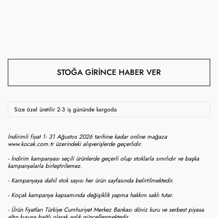
STOĞA GIRINCE HABER VER
Size özel üretilir 2-3 iş gününde kargoda
İndirimli fiyat 1- 31 Ağustos 2026 tarihine kadar online mağaza
www.kocak.com.tr üzerindeki alışverişlerde geçerlidir.
- İndirim kampanyası seçili ürünlerde geçerli olup stoklarla sınırlıdır ve başka
kampanyalarla birleştirilemez.
- Kampanyaya dahil stok sayısı her ürün sayfasında belirtilmektedir.
- Koçak kampanya kapsamında değişiklik yapma hakkını saklı tutar.
- Ürün fiyatları Türkiye Cumhuriyet Merkez Bankası döviz kuru ve serbest piyasa
altın kuruna bağlı olarak anlık güncellenmektedir.