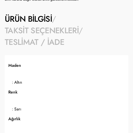
ÜRÜN BILGISI
TAKSIT SEÇENEKLERI
TESLIMAT / İADE
Maden
: Altın
Renk
: Sarı
Ağırlık