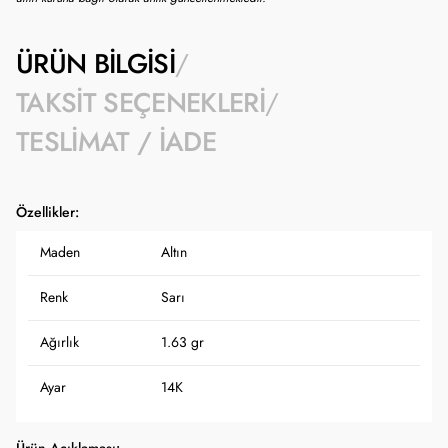
ÜRÜN BILGISI
TAKSIT SEÇENEKLERI
TESLIMAT / İADE
Özellikler:
Maden
Altın
Renk
Sarı
Ağırlık
1.63 gr
Ayar
14K