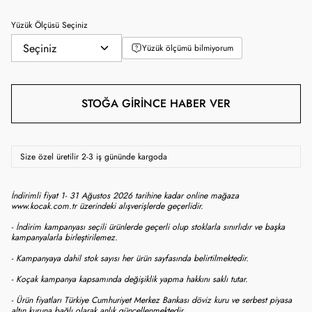
Yüzük Ölçüsü Seçiniz
Yüzük ölçümü bilmiyorum
STOĞA GIRINCE HABER VER
Size özel üretilir 2-3 iş gününde kargoda
İndirimli fiyat 1- 31 Ağustos 2026 tarihine kadar online mağaza
www.kocak.com.tr üzerindeki alışverişlerde geçerlidir.
- İndirim kampanyası seçili ürünlerde geçerli olup stoklarla sınırlıdır ve başka
kampanyalarla birleştirilemez.
- Kampanyaya dahil stok sayısı her ürün sayfasında belirtilmektedir.
- Koçak kampanya kapsamında değişiklik yapma hakkını saklı tutar.
- Ürün fiyatları Türkiye Cumhuriyet Merkez Bankası döviz kuru ve serbest piyasa
altın kuruna bağlı olarak anlık güncellenmektedir.