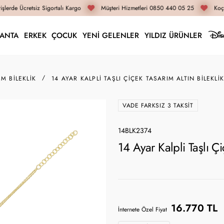
şlerde Ücretsiz Sigortalı Kargo
Müşteri Hizmetleri 0850 440 05 25
Koça
LANTA
ERKEK
ÇOCUK
YENİ GELENLER
YILDIZ ÜRÜNLER
IM BILEKLIK
14 AYAR KALPLI TAŞLI ÇIÇEK TASARIM ALTIN BILEKLI
VADE FARKSIZ 3 TAKSIT
14BLK2374
14 Ayar Kalpli Taşlı Ç
16.770 TL
İnternete Özel Fiyat