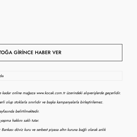
TOĞA GIRINCE HABER VER
oda
ne kadar online mağaza www.kocak.com.tr üzerindeki alışverişlerde geçerlidir.
rli olup stoklarla sınırlıdır ve başka kampanyalarla birleştirilemez.
yfasında belirtilmektedir.
apma hakkını saklı tutar.
 Bankası döviz kuru ve serbest piyasa altın kuruna bağlı olarak anlık