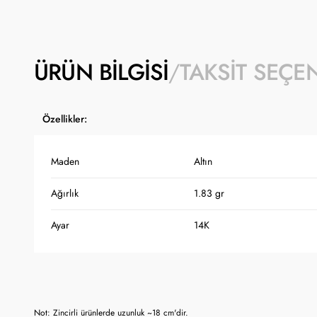
ÜRÜN BILGISI
TAKSIT SEÇE
Özellikler:
Maden
Altın
Ağırlık
1.83 gr
Ayar
14K
Not: Zincirli ürünlerde uzunluk ~18 cm'dir.