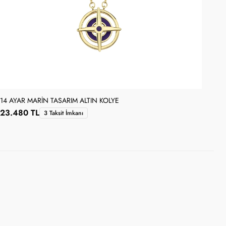
14 AYAR MARIN TASARIM ALTIN KOLYE
SAR
23.480 TL
9.1
3 Taksit İmkanı
Se