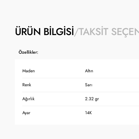
ÜRÜN BILGISI
TAKSIT SEÇE
Özellikler:
Maden
Altın
Renk
Sarı
Ağırlık
2.32 gr
Ayar
14K