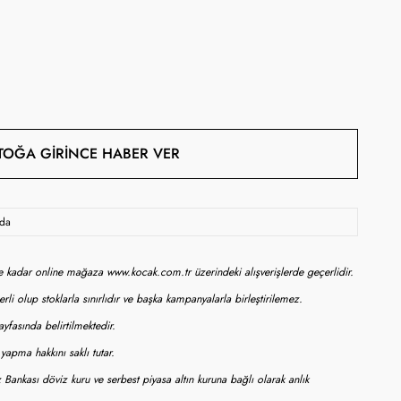
TOĞA GIRINCE HABER VER
oda
ne kadar online mağaza www.kocak.com.tr üzerindeki alışverişlerde geçerlidir.
rli olup stoklarla sınırlıdır ve başka kampanyalarla birleştirilemez.
yfasında belirtilmektedir.
apma hakkını saklı tutar.
 Bankası döviz kuru ve serbest piyasa altın kuruna bağlı olarak anlık