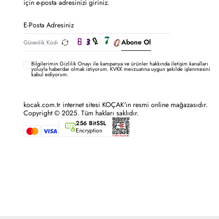
için e-posta adresinizi giriniz.
Abone Ol
Bilgilerimin
Gizlilik Onayı ile kampanya ve ürünler hakkında iletişim kanalları
yoluyla haberdar olmak istiyorum.
KVKK mevzuatına uygun şekilde işlenmesini
kabul ediyorum.
kocak.com.tr internet sitesi KOÇAK'ın resmi online mağazasıdır.
Copyright © 2025. Tüm hakları saklıdır.
256 BitSSL
Encryption