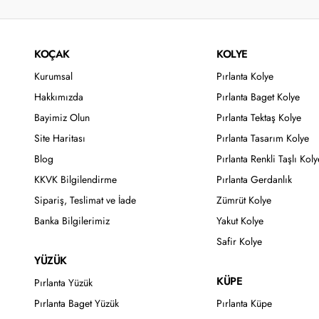
KOÇAK
KOLYE
Kurumsal
Pırlanta Kolye
Hakkımızda
Pırlanta Baget Kolye
Bayimiz Olun
Pırlanta Tektaş Kolye
Site Haritası
Pırlanta Tasarım Kolye
Blog
Pırlanta Renkli Taşlı Koly
KKVK Bilgilendirme
Pırlanta Gerdanlık
Sipariş, Teslimat ve İade
Zümrüt Kolye
Banka Bilgilerimiz
Yakut Kolye
Safir Kolye
YÜZÜK
KÜPE
Pırlanta Yüzük
Pırlanta Baget Yüzük
Pırlanta Küpe