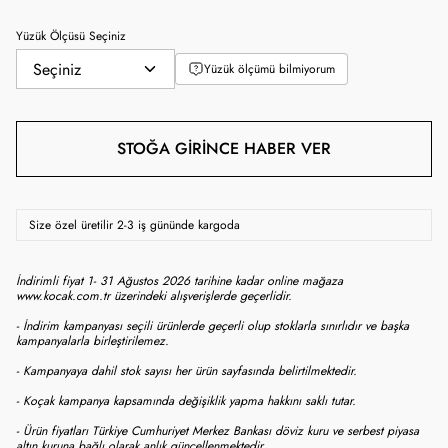
Yüzük Ölçüsü Seçiniz
Yüzük ölçümü bilmiyorum
STOĞA GIRINCE HABER VER
Size özel üretilir 2-3 iş gününde kargoda
İndirimli fiyat 1- 31 Ağustos 2026 tarihine kadar online mağaza
www.kocak.com.tr üzerindeki alışverişlerde geçerlidir.
- İndirim kampanyası seçili ürünlerde geçerli olup stoklarla sınırlıdır ve başka
kampanyalarla birleştirilemez.
- Kampanyaya dahil stok sayısı her ürün sayfasında belirtilmektedir.
- Koçak kampanya kapsamında değişiklik yapma hakkını saklı tutar.
- Ürün fiyatları Türkiye Cumhuriyet Merkez Bankası döviz kuru ve serbest piyasa
altın kuruna bağlı olarak anlık güncellenmektedir.