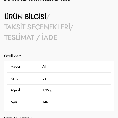
ÜRÜN BILGISI
TAKSIT SEÇENEKLERI
TESLIMAT / İADE
Özellikler:
Maden
Altın
Renk
Sarı
Ağırlık
1.39 gr
Ayar
14K