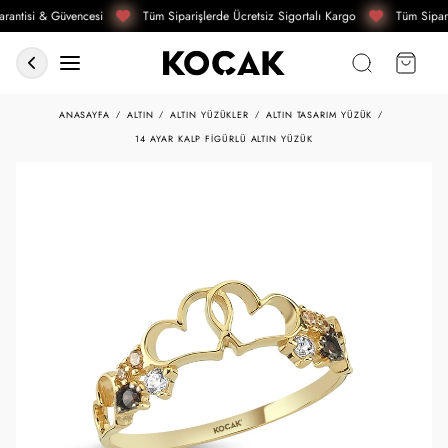
rantisi & Güvencesi
Tüm Siparişlerde Ücretsiz Sigortalı Kargo
Tüm Sipari
ANASAYFA
ALTIN
ALTIN YÜZÜKLER
ALTIN TASARIM YÜZÜK
14 AYAR KALP FIGÜRLÜ ALTIN YÜZÜK