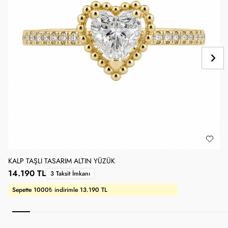
KALP TAŞLI TASARIM ALTIN YÜZÜK
1
14.190 TL
1
3 Taksit İmkanı
Sepette 1000₺ indirimle 13.190 TL