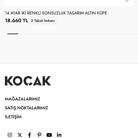
14 AYAR İKI RENKLI SONSUZLUK TASARIM ALTIN KÜPE
1
18.660 TL
3 Taksit İmkanı
MAĞAZALARIMIZ
SATIŞ NOKTALARIMIZ
İLETIŞIM