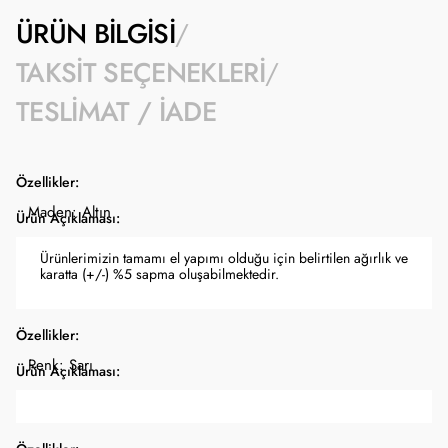
ÜRÜN BILGISI
TAKSIT SEÇENEKLERI
TESLIMAT / İADE
Özellikler:
Maden: Altın
Ürün Açıklaması:
Ürünlerimizin tamamı el yapımı olduğu için belirtilen ağırlık ve
karatta (+/-) %5 sapma oluşabilmektedir.
Özellikler:
Renk: Sarı
Ürün Açıklaması: