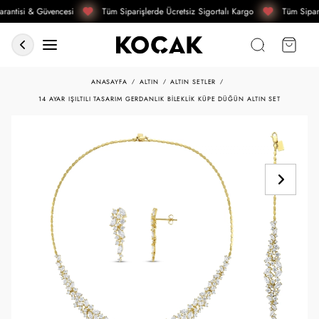
rantisi & Güvencesi
Tüm Siparişlerde Ücretsiz Sigortalı Kargo
Tüm Sipari
ANASAYFA
ALTIN
ALTIN SETLER
14 AYAR IŞILTILI TASARIM GERDANLIK BILEKLIK KÜPE DÜĞÜN ALTIN SET