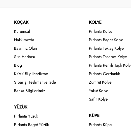
KOÇAK
KOLYE
Kurumsal
Pırlanta Kolye
Hakkımızda
Pırlanta Baget Kolye
Bayimiz Olun
Pırlanta Tektaş Kolye
Site Haritası
Pırlanta Tasarım Kolye
Blog
Pırlanta Renkli Taşlı Koly
KKVK Bilgilendirme
Pırlanta Gerdanlık
Sipariş, Teslimat ve İade
Zümrüt Kolye
Banka Bilgilerimiz
Yakut Kolye
Safir Kolye
YÜZÜK
KÜPE
Pırlanta Yüzük
Pırlanta Baget Yüzük
Pırlanta Küpe