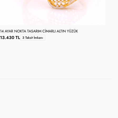
14 AYAR NOKTA TASARIM CIMARLI ALTIN YÜZÜK
13.430 TL
3 Taksit İmkanı
14 
14