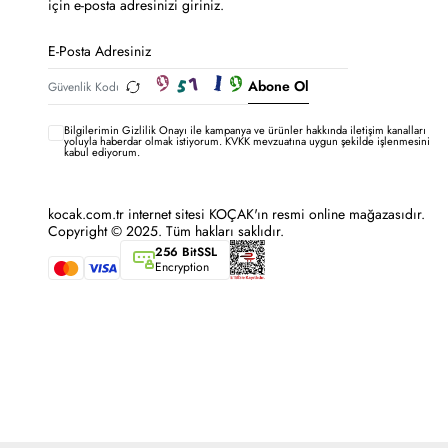
için e-posta adresinizi giriniz.
Abone Ol
Bilgilerimin
Gizlilik Onayı ile kampanya ve ürünler hakkında iletişim kanalları
yoluyla haberdar olmak istiyorum.
KVKK mevzuatına uygun şekilde işlenmesini
kabul ediyorum.
kocak.com.tr internet sitesi KOÇAK'ın resmi online mağazasıdır.
Copyright © 2025. Tüm hakları saklıdır.
256 BitSSL
Encryption