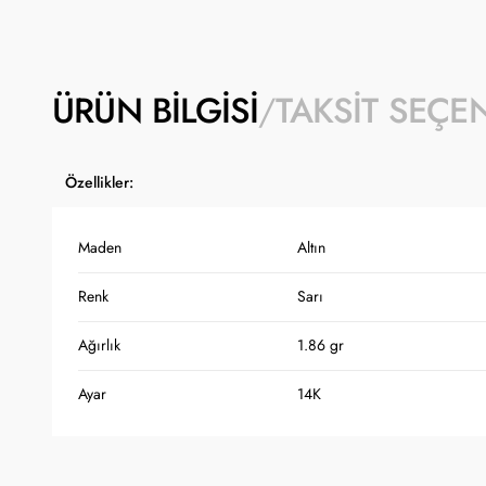
ÜRÜN BILGISI
TAKSIT SEÇE
Özellikler:
Maden
Altın
Renk
Sarı
Ağırlık
1.86 gr
Ayar
14K