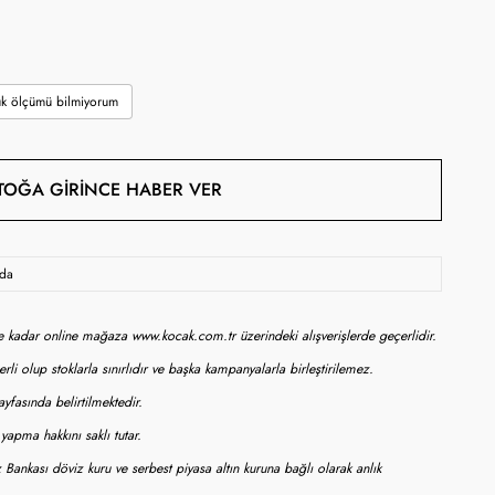
k ölçümü bilmiyorum
TOĞA GIRINCE HABER VER
oda
ne kadar online mağaza www.kocak.com.tr üzerindeki alışverişlerde geçerlidir.
rli olup stoklarla sınırlıdır ve başka kampanyalarla birleştirilemez.
yfasında belirtilmektedir.
apma hakkını saklı tutar.
 Bankası döviz kuru ve serbest piyasa altın kuruna bağlı olarak anlık