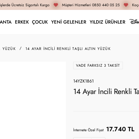
lerde Ücretsiz Sigortalı Kargo
Müşteri Hizmetleri 0850 440 05 25
Koçak
LANTA
ERKEK
ÇOCUK
YENİ GELENLER
YILDIZ ÜRÜNLER
M YÜZÜK
14 AYAR İNCILI RENKLI TAŞLI ALTIN YÜZÜK
VADE FARKSIZ 3 TAKSIT
14YZK1861
14 Ayar İncili Renkli 
17.740 TL
İnternete Özel Fiyat