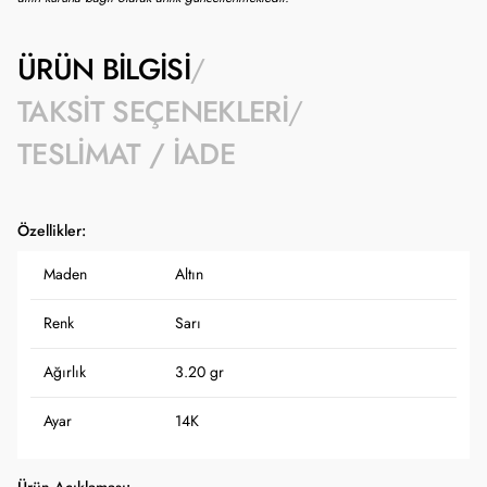
ÜRÜN BILGISI
TAKSIT SEÇENEKLERI
TESLIMAT / İADE
Özellikler:
Maden
Altın
Renk
Sarı
Ağırlık
3.20 gr
Ayar
14K