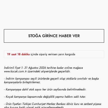
STOĞA GIRINCE HABER VER
19 saat 18 dakika
içinde sipariş verirsen yarın kargoda
İndirimli fiyat 1- 31 Ağustos 2026 tarihine kadar online mağaza
www.kocak.com.tr üzerindeki alışverişlerde geçerlidir.
- İndirim kampanyası seçili ürünlerde geçerli olup stoklarla sınırlıdır ve başka
kampanyalarla birleştirilemez.
- Kampanyaya dahil stok sayısı her ürün sayfasında belirtilmektedir.
- Koçak kampanya kapsamında değişiklik yapma hakkını saklı tutar.
- Ürün fiyatları Türkiye Cumhuriyet Merkez Bankası döviz kuru ve serbest piyasa
altın kuruna bağlı olarak anlık güncellenmektedir.