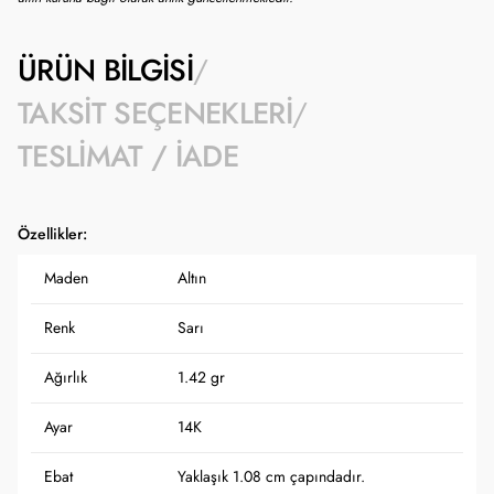
ÜRÜN BILGISI
TAKSIT SEÇENEKLERI
TESLIMAT / İADE
Özellikler:
Maden
Altın
Renk
Sarı
Ağırlık
1.42 gr
Ayar
14K
Ebat
Yaklaşık 1.08 cm çapındadır.