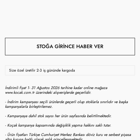
STOĞA GIRINCE HABER VER
Size özel üretilir 2-3 iş gününde kargoda
İndirimli fiyat 1- 31 Ağustos 2026 tarihine kadar online mağaza
www.kocak.com.tr üzerindeki alışverişlerde geçerlidir.
- İndirim kampanyası seçili ürünlerde geçerli olup stoklarla sınırlıdır ve başka
kampanyalarla birleştirilemez.
- Kampanyaya dahil stok sayısı her ürün sayfasında belirtilmektedir.
- Koçak kampanya kapsamında değişiklik yapma hakkını saklı tutar.
- Ürün fiyatları Türkiye Cumhuriyet Merkez Bankası döviz kuru ve serbest piyasa
altın kuruna bağlı olarak anlık güncellenmektedir.