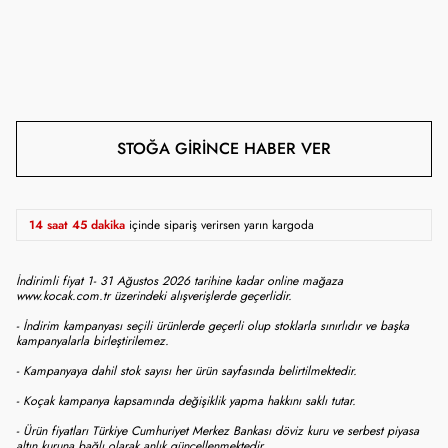
STOĞA GIRINCE HABER VER
14 saat 45 dakika
içinde sipariş verirsen yarın kargoda
İndirimli fiyat 1- 31 Ağustos 2026 tarihine kadar online mağaza
www.kocak.com.tr üzerindeki alışverişlerde geçerlidir.
- İndirim kampanyası seçili ürünlerde geçerli olup stoklarla sınırlıdır ve başka
kampanyalarla birleştirilemez.
- Kampanyaya dahil stok sayısı her ürün sayfasında belirtilmektedir.
- Koçak kampanya kapsamında değişiklik yapma hakkını saklı tutar.
- Ürün fiyatları Türkiye Cumhuriyet Merkez Bankası döviz kuru ve serbest piyasa
altın kuruna bağlı olarak anlık güncellenmektedir.