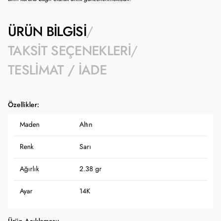
ÜRÜN BILGISI
TAKSIT SEÇENEKLERI
TESLIMAT / İADE
Özellikler:
Maden
Altın
Renk
Sarı
Ağırlık
2.38 gr
Ayar
14K