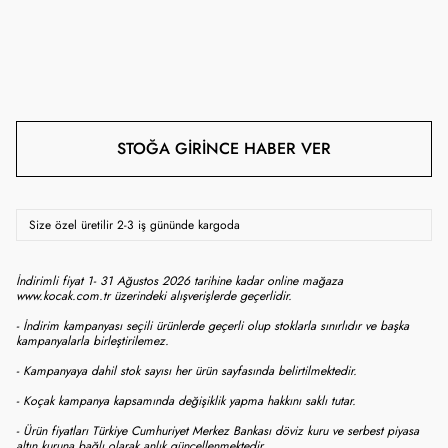
STOĞA GIRINCE HABER VER
Size özel üretilir 2-3 iş gününde kargoda
İndirimli fiyat 1- 31 Ağustos 2026 tarihine kadar online mağaza
www.kocak.com.tr üzerindeki alışverişlerde geçerlidir.
- İndirim kampanyası seçili ürünlerde geçerli olup stoklarla sınırlıdır ve başka
kampanyalarla birleştirilemez.
- Kampanyaya dahil stok sayısı her ürün sayfasında belirtilmektedir.
- Koçak kampanya kapsamında değişiklik yapma hakkını saklı tutar.
- Ürün fiyatları Türkiye Cumhuriyet Merkez Bankası döviz kuru ve serbest piyasa
altın kuruna bağlı olarak anlık güncellenmektedir.