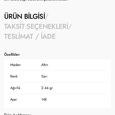
ÜRÜN BILGISI
TAKSIT SEÇENEKLERI
TESLIMAT / İADE
Özellikler:
Maden
Altın
Renk
Sarı
Ağırlık
2.44 gr
Ayar
14K