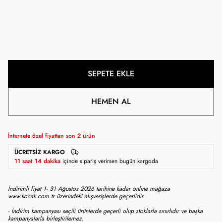
SEPETE EKLE
HEMEN AL
İnternete özel fiyattan son
2
ürün
ÜCRETSIZ KARGO
11 saat 14 dakika
içinde sipariş verirsen bugün kargoda
İndirimli fiyat 1- 31 Ağustos 2026 tarihine kadar online mağaza
www.kocak.com.tr üzerindeki alışverişlerde geçerlidir.
- İndirim kampanyası seçili ürünlerde geçerli olup stoklarla sınırlıdır ve başka
kampanyalarla birleştirilemez.