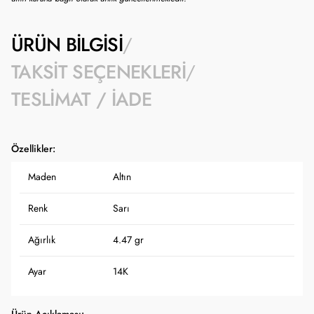
ÜRÜN BILGISI
TAKSIT SEÇENEKLERI
TESLIMAT / İADE
Özellikler:
Maden
Altın
Renk
Sarı
Ağırlık
4.47 gr
Ayar
14K