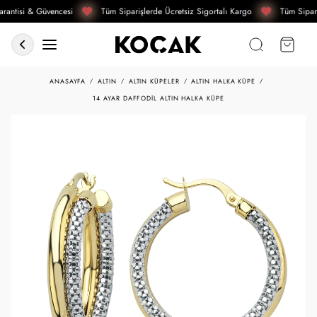
rantisi & Güvencesi
Tüm Siparişlerde Ücretsiz Sigortalı Kargo
Tüm Sipari
ANASAYFA
ALTIN
ALTIN KÜPELER
ALTIN HALKA KÜPE
14 AYAR DAFFODIL ALTIN HALKA KÜPE