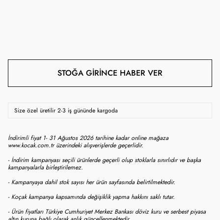
STOĞA GIRINCE HABER VER
Size özel üretilir 2-3 iş gününde kargoda
İndirimli fiyat 1- 31 Ağustos 2026 tarihine kadar online mağaza
www.kocak.com.tr üzerindeki alışverişlerde geçerlidir.
- İndirim kampanyası seçili ürünlerde geçerli olup stoklarla sınırlıdır ve başka
kampanyalarla birleştirilemez.
- Kampanyaya dahil stok sayısı her ürün sayfasında belirtilmektedir.
- Koçak kampanya kapsamında değişiklik yapma hakkını saklı tutar.
- Ürün fiyatları Türkiye Cumhuriyet Merkez Bankası döviz kuru ve serbest piyasa
altın kuruna bağlı olarak anlık güncellenmektedir.