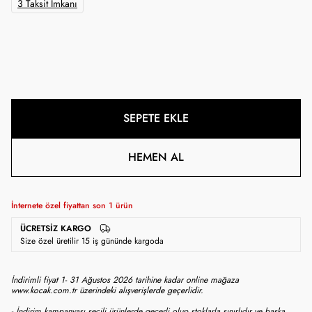
3 Taksit İmkanı
SEPETE EKLE
HEMEN AL
İnternete özel fiyattan son
1
ürün
ÜCRETSIZ KARGO
Size özel üretilir 15 iş gününde kargoda
İndirimli fiyat 1- 31 Ağustos 2026 tarihine kadar online mağaza
www.kocak.com.tr üzerindeki alışverişlerde geçerlidir.
- İndirim kampanyası seçili ürünlerde geçerli olup stoklarla sınırlıdır ve başka