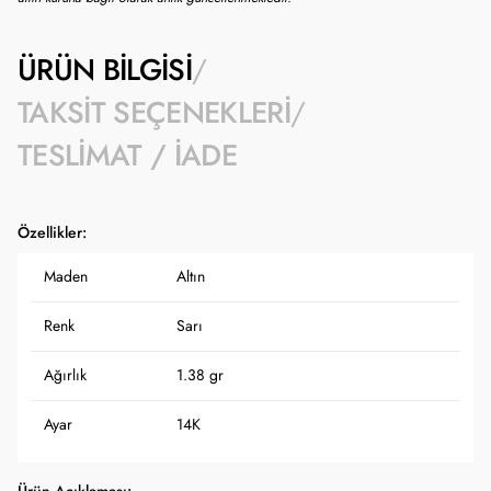
ÜRÜN BILGISI
TAKSIT SEÇENEKLERI
TESLIMAT / İADE
Özellikler:
Maden
Altın
Renk
Sarı
Ağırlık
1.38 gr
Ayar
14K