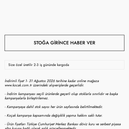
STOĞA GIRINCE HABER VER
Size özel üretilir 2-3 iş gününde kargoda
İndirimli fiyat 1- 31 Ağustos 2026 tarihine kadar online mağaza
www.kocak.com.tr üzerindeki alışverişlerde geçerlidir.
- İndirim kampanyası seçili ürünlerde geçerli olup stoklarla sınırlıdır ve başka
kampanyalarla birleştirilemez.
- Kampanyaya dahil stok sayısı her ürün sayfasında belirtilmektedir.
- Koçak kampanya kapsamında değişiklik yapma hakkını saklı tutar.
- Ürün fiyatları Türkiye Cumhuriyet Merkez Bankası döviz kuru ve serbest piyasa
altın kuruna bağlı olarak anlık güncellenmektedir.