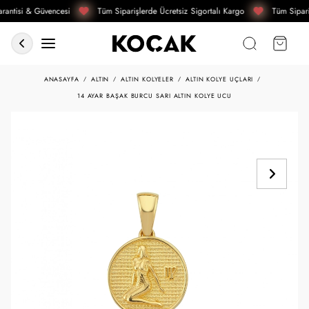
rantisi & Güvencesi
Tüm Siparişlerde Ücretsiz Sigortalı Kargo
Tüm Sipari
ANASAYFA
ALTIN
ALTIN KOLYELER
ALTIN KOLYE UÇLARI
14 AYAR BAŞAK BURCU SARI ALTIN KOLYE UCU