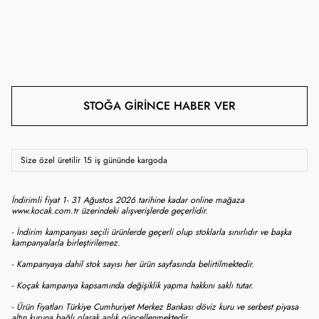
STOĞA GIRINCE HABER VER
Size özel üretilir 15 iş gününde kargoda
İndirimli fiyat 1- 31 Ağustos 2026 tarihine kadar online mağaza
www.kocak.com.tr üzerindeki alışverişlerde geçerlidir.
- İndirim kampanyası seçili ürünlerde geçerli olup stoklarla sınırlıdır ve başka
kampanyalarla birleştirilemez.
- Kampanyaya dahil stok sayısı her ürün sayfasında belirtilmektedir.
- Koçak kampanya kapsamında değişiklik yapma hakkını saklı tutar.
- Ürün fiyatları Türkiye Cumhuriyet Merkez Bankası döviz kuru ve serbest piyasa
altın kuruna bağlı olarak anlık güncellenmektedir.