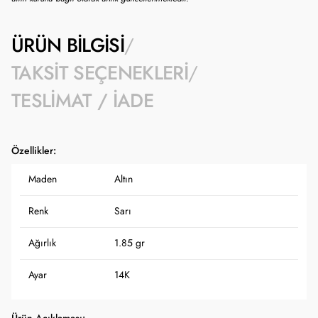
ÜRÜN BILGISI
TAKSIT SEÇENEKLERI
TESLIMAT / İADE
Özellikler:
Maden
Altın
Renk
Sarı
Ağırlık
1.85 gr
Ayar
14K