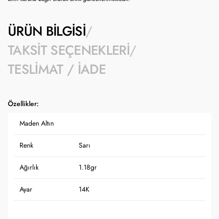
ÜRÜN BILGISI
TAKSIT SEÇENEKLERI
TESLIMAT / İADE
Özellikler:
Maden Altın
Renk
Sarı
Ağırlık
1.18gr
Ayar
14K