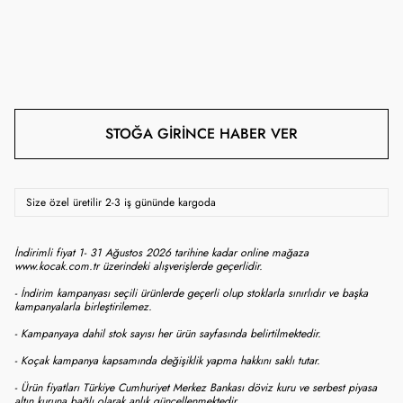
STOĞA GIRINCE HABER VER
Size özel üretilir 2-3 iş gününde kargoda
İndirimli fiyat 1- 31 Ağustos 2026 tarihine kadar online mağaza
www.kocak.com.tr üzerindeki alışverişlerde geçerlidir.
- İndirim kampanyası seçili ürünlerde geçerli olup stoklarla sınırlıdır ve başka
kampanyalarla birleştirilemez.
- Kampanyaya dahil stok sayısı her ürün sayfasında belirtilmektedir.
- Koçak kampanya kapsamında değişiklik yapma hakkını saklı tutar.
- Ürün fiyatları Türkiye Cumhuriyet Merkez Bankası döviz kuru ve serbest piyasa
altın kuruna bağlı olarak anlık güncellenmektedir.