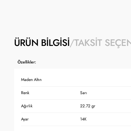
ÜRÜN BILGISI
TAKSIT SEÇE
Özellikler:
Maden Altın
Renk
Sarı
Ağırlık
22.72 gr
Ayar
14K