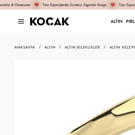
antisi & Güvencesi
Tüm Siparişlerde Ücretsiz Sigortalı Kargo
Tüm Sipariş
ALTIN
PIR
ANASAYFA
ALTIN
ALTIN BILEKLIKLER
ALTIN KELEP