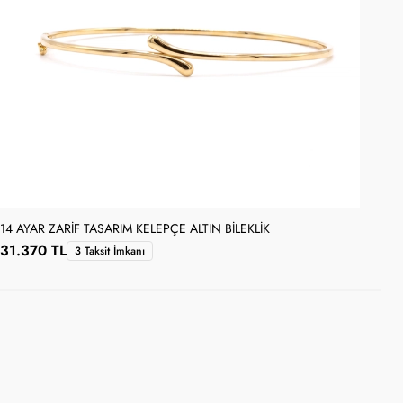
14 AYAR ZARIF TASARIM KELEPÇE ALTIN BILEKLIK
14 
31.370 TL
33
3 Taksit İmkanı