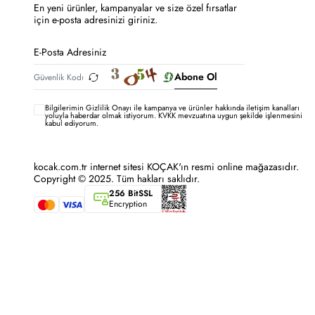
En yeni ürünler, kampanyalar ve size özel fırsatlar
için e-posta adresinizi giriniz.
Abone Ol
Bilgilerimin
Gizlilik Onayı ile kampanya ve ürünler hakkında iletişim kanalları
yoluyla haberdar olmak istiyorum.
KVKK mevzuatına uygun şekilde işlenmesini
kabul ediyorum.
kocak.com.tr internet sitesi KOÇAK'ın resmi online mağazasıdır.
Copyright © 2025. Tüm hakları saklıdır.
256 BitSSL
Encryption