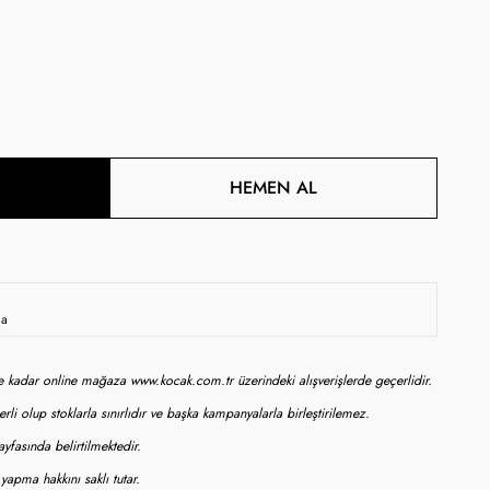
HEMEN AL
da
ne kadar online mağaza www.kocak.com.tr üzerindeki alışverişlerde geçerlidir.
rli olup stoklarla sınırlıdır ve başka kampanyalarla birleştirilemez.
yfasında belirtilmektedir.
apma hakkını saklı tutar.