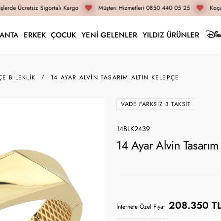
lerde Ücretsiz Sigortalı Kargo
Müşteri Hizmetleri 0850 440 05 25
Koçak
LANTA
ERKEK
ÇOCUK
YENİ GELENLER
YILDIZ ÜRÜNLER
ÇE BILEKLIK
14 AYAR ALVIN TASARIM ALTIN KELEPÇE
VADE FARKSIZ 3 TAKSIT
14BLK2439
14 Ayar Alvin Tasarım
208.350 T
İnternete Özel Fiyat