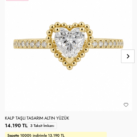
KALP TAŞLI TASARIM ALTIN YÜZÜK
1
14.190 TL
1
3 Taksit İmkanı
Sepette 1000₺ indirimle 13.190 TL