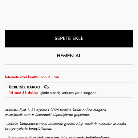
SEPETE EKLE
HEMEN AL
İnternete özel fiyattan son
3
ürün
ÜCRETSIZ KARGO
14 saat 33 dakika
içinde sipariş verirsen yarın kargoda
İndirimli fiyat 1- 31 Ağustos 2026 tarihine kadar online mağaza
www.kocak.com.tr üzerindeki alışverişlerde geçerlidir.
- İndirim kampanyası seçili ürünlerde geçerli olup stoklarla sınırlıdır ve başka
kampanyalarla birleştirilemez.
- Kampanyaya dahil stok sayısı her ürün sayfasında belirtilmektedir.