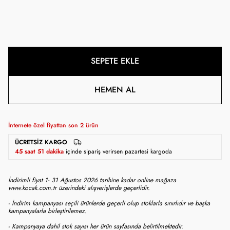
SEPETE EKLE
HEMEN AL
İnternete özel fiyattan son
2
ürün
ÜCRETSIZ KARGO
45 saat 51 dakika
içinde sipariş verirsen pazartesi kargoda
İndirimli fiyat 1- 31 Ağustos 2026 tarihine kadar online mağaza
www.kocak.com.tr üzerindeki alışverişlerde geçerlidir.
- İndirim kampanyası seçili ürünlerde geçerli olup stoklarla sınırlıdır ve başka
kampanyalarla birleştirilemez.
- Kampanyaya dahil stok sayısı her ürün sayfasında belirtilmektedir.