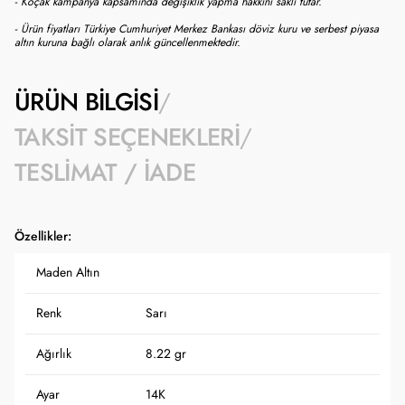
- Koçak kampanya kapsamında değişiklik yapma hakkını saklı tutar.
- Ürün fiyatları Türkiye Cumhuriyet Merkez Bankası döviz kuru ve serbest piyasa
altın kuruna bağlı olarak anlık güncellenmektedir.
ÜRÜN BILGISI
TAKSIT SEÇENEKLERI
TESLIMAT / İADE
Özellikler:
Maden Altın
Renk
Sarı
Ağırlık
8.22 gr
Ayar
14K