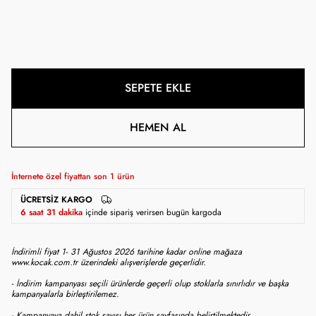
SEPETE EKLE
HEMEN AL
İnternete özel fiyattan son
1
ürün
ÜCRETSIZ KARGO
6 saat 31 dakika
içinde sipariş verirsen bugün kargoda
İndirimli fiyat 1- 31 Ağustos 2026 tarihine kadar online mağaza
www.kocak.com.tr üzerindeki alışverişlerde geçerlidir.
- İndirim kampanyası seçili ürünlerde geçerli olup stoklarla sınırlıdır ve başka
kampanyalarla birleştirilemez.
- Kampanyaya dahil stok sayısı her ürün sayfasında belirtilmektedir.