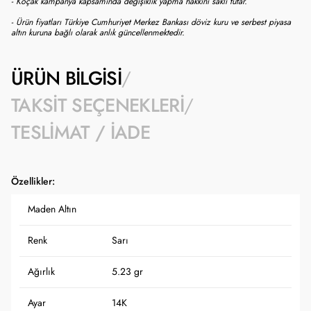
- Koçak kampanya kapsamında değişiklik yapma hakkını saklı tutar.
- Ürün fiyatları Türkiye Cumhuriyet Merkez Bankası döviz kuru ve serbest piyasa
altın kuruna bağlı olarak anlık güncellenmektedir.
ÜRÜN BILGISI
TAKSIT SEÇENEKLERI
TESLIMAT / İADE
Özellikler:
Maden Altın
Renk
Sarı
Ağırlık
5.23 gr
Ayar
14K