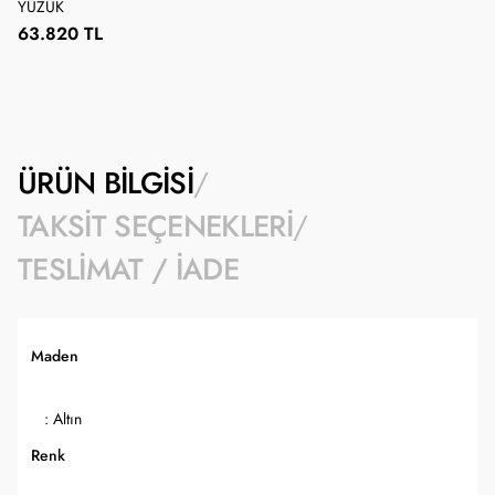
YÜZÜK
63.820 TL
ÜRÜN BILGISI
TAKSIT SEÇENEKLERI
TESLIMAT / İADE
Maden
: Altın
Renk