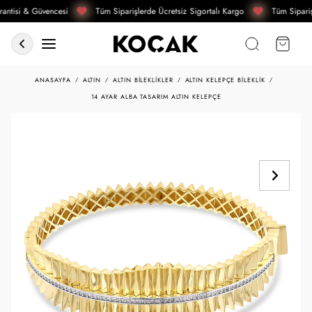
antisi & Güvencesi
Tüm Siparişlerde Ücretsiz Sigortalı Kargo
Tüm Sipariş
ANASAYFA
ALTIN
ALTIN BILEKLIKLER
ALTIN KELEPÇE BILEKLIK
14 AYAR ALBA TASARIM ALTIN KELEPÇE