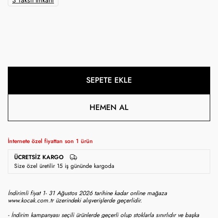
3 Taksit İmkanı
SEPETE EKLE
HEMEN AL
İnternete özel fiyattan son
1
ürün
ÜCRETSIZ KARGO
Size özel üretilir 15 iş gününde kargoda
İndirimli fiyat 1- 31 Ağustos 2026 tarihine kadar online mağaza
www.kocak.com.tr üzerindeki alışverişlerde geçerlidir.
- İndirim kampanyası seçili ürünlerde geçerli olup stoklarla sınırlıdır ve başka