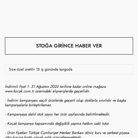
STOĞA GIRINCE HABER VER
Size özel üretilir 15 iş gününde kargoda
İndirimli fiyat 1- 31 Ağustos 2026 tarihine kadar online mağaza
www.kocak.com.tr üzerindeki alışverişlerde geçerlidir.
- İndirim kampanyası seçili ürünlerde geçerli olup stoklarla sınırlıdır ve başka
kampanyalarla birleştirilemez.
- Kampanyaya dahil stok sayısı her ürün sayfasında belirtilmektedir.
- Koçak kampanya kapsamında değişiklik yapma hakkını saklı tutar.
- Ürün fiyatları Türkiye Cumhuriyet Merkez Bankası döviz kuru ve serbest piyasa
altın kuruna bağlı olarak anlık güncellenmektedir.