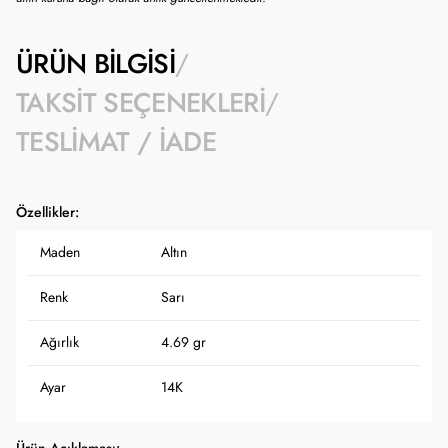
ÜRÜN BILGISI
TAKSIT SEÇENEKLERI
TESLIMAT / İADE
Özellikler:
Maden
Altın
Renk
Sarı
Ağırlık
4.69 gr
Ayar
14K