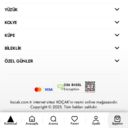
YÜZÜK
KOLYE
KÜPE
BİLEKLİK
ÖZEL GÜNLER
256 BitSSL
Encryption
kocak.com.tr internet sitesi KOÇAK'ın resmi online mağazasıdır.
Copyright © 2025. Tüm hakları saklıdır.
Kurumsal
Anasayfa
Arama
Favori
Üyelik
Sepetim
®
Hipotenüs
Yeni Nesil E-Ticaret Sistemleri ile Hazırlanmıştır.