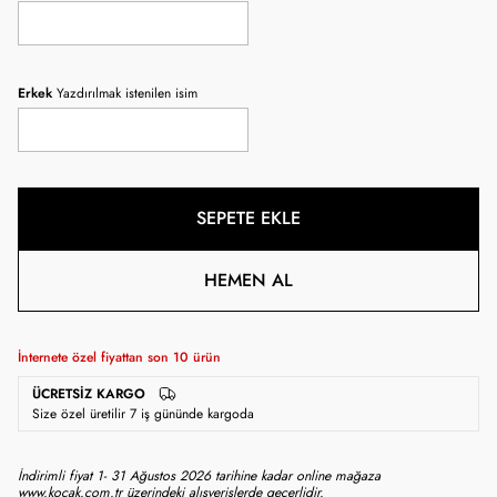
Erkek
Yazdırılmak istenilen isim
SEPETE EKLE
HEMEN AL
İnternete özel fiyattan son
10
ürün
ÜCRETSIZ KARGO
Size özel üretilir 7 iş gününde kargoda
İndirimli fiyat 1- 31 Ağustos 2026 tarihine kadar online mağaza
www.kocak.com.tr üzerindeki alışverişlerde geçerlidir.