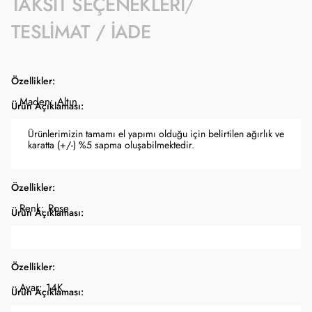
TAKSIT SEÇENEKLERI
TESLIMAT / İADE
Özellikler:
Maden: Altın
Ürün Açıklaması:
Ürünlerimizin tamamı el yapımı olduğu için belirtilen ağırlık ve
karatta (+/-) %5 sapma oluşabilmektedir.
Özellikler:
Renk: Rose
Ürün Açıklaması:
Özellikler:
Ayar: 14K
Ürün Açıklaması: