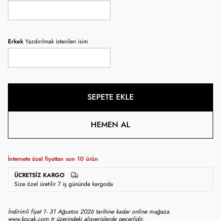
Erkek
Yazdırılmak istenilen isim
SEPETE EKLE
HEMEN AL
İnternete özel fiyattan son
10
ürün
ÜCRETSIZ KARGO
Size özel üretilir 7 iş gününde kargoda
İndirimli fiyat 1- 31 Ağustos 2026 tarihine kadar online mağaza
www.kocak.com.tr üzerindeki alışverişlerde geçerlidir.