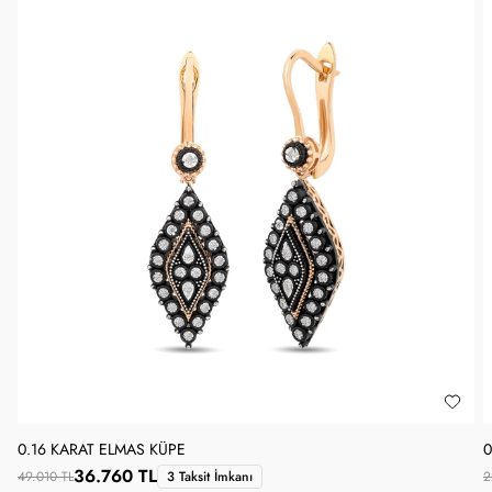
0.16 KARAT ELMAS KÜPE
0
36.760 TL
49.010 TL
3 Taksit İmkanı
2