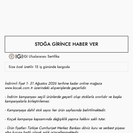
STOĞA GIRINCE HABER VER
IGI Uluslararası Sertifika
Size özel üretilir 15 iş gününde kargoda
İndirimli fiyat 1- 31 Ağustos 2026 tarihine kadar online mağaza
www.kocak.com.tr üzerindeki alışverişlerde geçerlidir.
- İndirim kampanyası seçili ürünlerde geçerli olup stoklarla sınırlıdır ve başka
kampanyalarla birleştirilemez.
- Kampanyaya dahil stok sayısı her ürün sayfasında belirtilmektedir.
- Koçak kampanya kapsamında değişiklik yapma hakkını saklı tutar.
- Ürün fiyatları Türkiye Cumhuriyet Merkez Bankası döviz kuru ve serbest piyasa
altın kuruna bağlı olarak anlık güncellenmektedir.