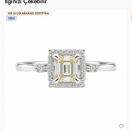
İlginizi Çekebilir
IGI ULUSLARARASI SERTIFIKA
YENI