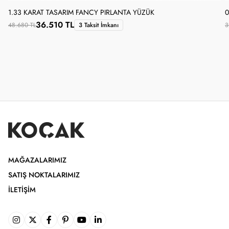
1.33 KARAT TASARIM FANCY PIRLANTA YÜZÜK
0
36.510 TL
48.680 TL
3 Taksit İmkanı
3
MAĞAZALARIMIZ
SATIŞ NOKTALARIMIZ
İLETIŞIM