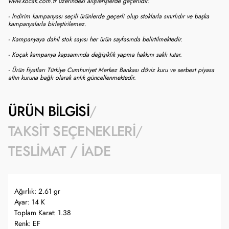
www.kocak.com.tr üzerindeki alışverişlerde geçerlidir.
- İndirim kampanyası seçili ürünlerde geçerli olup stoklarla sınırlıdır ve başka
kampanyalarla birleştirilemez.
- Kampanyaya dahil stok sayısı her ürün sayfasında belirtilmektedir.
- Koçak kampanya kapsamında değişiklik yapma hakkını saklı tutar.
- Ürün fiyatları Türkiye Cumhuriyet Merkez Bankası döviz kuru ve serbest piyasa
altın kuruna bağlı olarak anlık güncellenmektedir.
ÜRÜN BILGISI
TAKSIT SEÇENEKLERI
TESLIMAT / İADE
Ağırlık: 2.61 gr
Ayar: 14 K
Toplam Karat: 1.38
Renk: EF