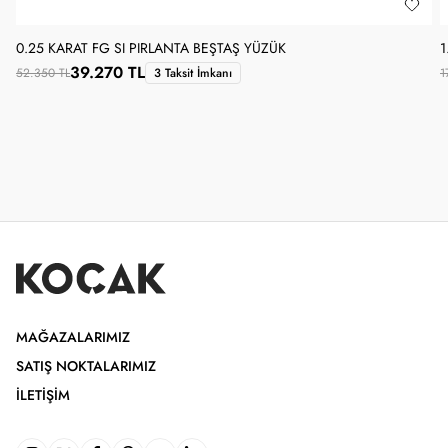
0.25 KARAT FG SI PIRLANTA BEŞTAŞ YÜZÜK
1
39.270 TL
52.350 TL
3 Taksit İmkanı
1
MAĞAZALARIMIZ
SATIŞ NOKTALARIMIZ
İLETIŞIM