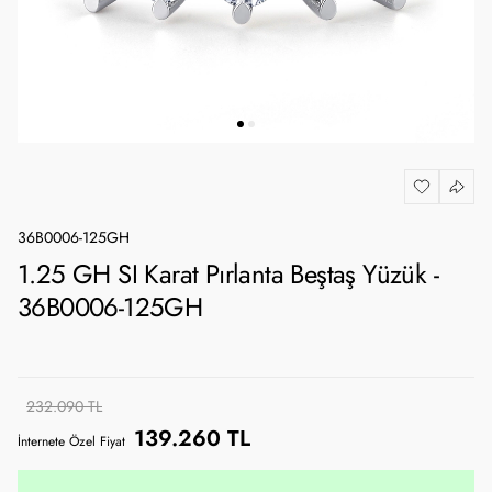
36B0006-125GH
1.25 GH SI Karat Pırlanta Beştaş Yüzük -
36B0006-125GH
232.090 TL
139.260 TL
İnternete Özel Fiyat