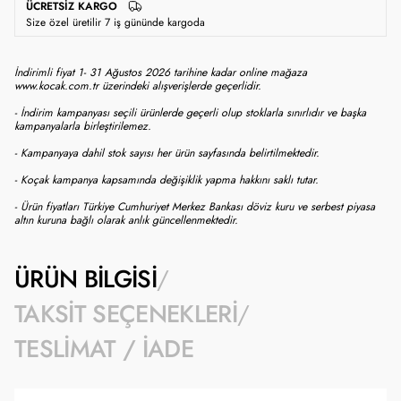
ÜCRETSIZ KARGO
Size özel üretilir 7 iş gününde kargoda
İndirimli fiyat 1- 31 Ağustos 2026 tarihine kadar online mağaza
www.kocak.com.tr üzerindeki alışverişlerde geçerlidir.
- İndirim kampanyası seçili ürünlerde geçerli olup stoklarla sınırlıdır ve başka
kampanyalarla birleştirilemez.
- Kampanyaya dahil stok sayısı her ürün sayfasında belirtilmektedir.
- Koçak kampanya kapsamında değişiklik yapma hakkını saklı tutar.
- Ürün fiyatları Türkiye Cumhuriyet Merkez Bankası döviz kuru ve serbest piyasa
altın kuruna bağlı olarak anlık güncellenmektedir.
ÜRÜN BILGISI
TAKSIT SEÇENEKLERI
TESLIMAT / İADE