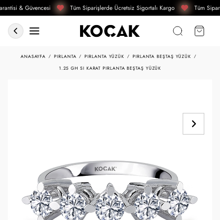
rantisi & Güvencesi
Tüm Siparişlerde Ücretsiz Sigortalı Kargo
Tüm Sipari
ANASAYFA
PIRLANTA
PIRLANTA YÜZÜK
PIRLANTA BEŞTAŞ YÜZÜK
1.25 GH SI KARAT PIRLANTA BEŞTAŞ YÜZÜK