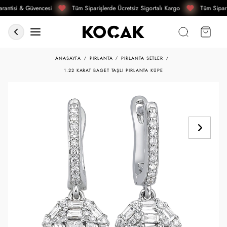
rantisi & Güvencesi
Tüm Siparişlerde Ücretsiz Sigortalı Kargo
Tüm Sipari
ANASAYFA
PIRLANTA
PIRLANTA SETLER
1.22 KARAT BAGET TAŞLI PIRLANTA KÜPE