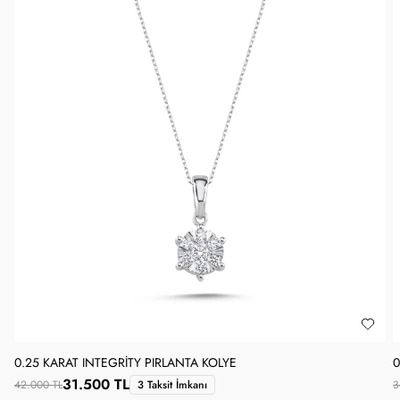
0.25 KARAT INTEGRITY PIRLANTA KOLYE
0
31.500 TL
42.000 TL
3 Taksit İmkanı
3