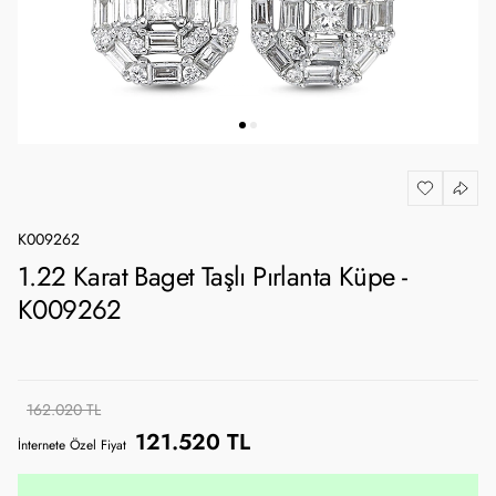
K009262
1.22 Karat Baget Taşlı Pırlanta Küpe -
K009262
162.020 TL
121.520 TL
İnternete Özel Fiyat