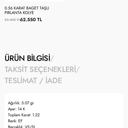
0.56 KARAT BAGET TAŞLI
PIRLANTA KOLYE
62.550 TL
83.400 TL
ÜRÜN BILGISI
TAKSIT SEÇENEKLERI
TESLIMAT / İADE
Ağırlık: 5.07 gr
Ayar: 14 K
Toplam Karat: 1.22
Renk: EF
Berraklık: VS/SI