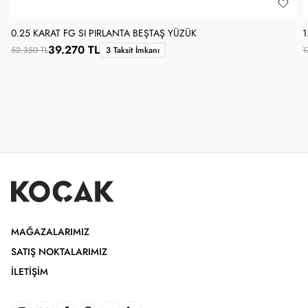
0.25 KARAT FG SI PIRLANTA BEŞTAŞ YÜZÜK
1
39.270 TL
52.350 TL
3 Taksit İmkanı
1
MAĞAZALARIMIZ
SATIŞ NOKTALARIMIZ
İLETIŞIM