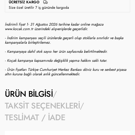
ÜCRETSIZ KARGO
Size özel üretilir 7 iş gününde kargoda
İndirimli fiyat 1- 31 Ağustos 2026 tarihine kadar online mağaza
www.kocak.com.tr üzerindeki alışverişlerde geçerlidir.
- İndirim kampanyası seçili ürünlerde geçerli olup stoklarla sınırlıdır ve başka
kampanyalarla birleştirilemez.
- Kampanyaya dahil stok sayısı her ürün sayfasında belirtilmektedir.
- Koçak kampanya kapsamında değişiklik yapma hakkını saklı tutar.
- Ürün fiyatları Türkiye Cumhuriyet Merkez Bankası döviz kuru ve serbest piyasa
altın kuruna bağlı olarak anlık güncellenmektedir.
ÜRÜN BILGISI
TAKSIT SEÇENEKLERI
TESLIMAT / İADE