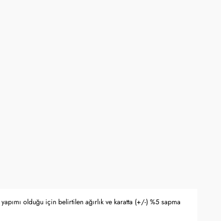
ne kadar online mağaza www.kocak.com.tr üzerindeki alışverişlerde geçerlidir.
rli olup stoklarla sınırlıdır ve başka kampanyalarla birleştirilemez.
yfasında belirtilmektedir.
apma hakkını saklı tutar.
 Bankası döviz kuru ve serbest piyasa altın kuruna bağlı olarak anlık
yapımı olduğu için belirtilen ağırlık ve karatta (+/-) %5 sapma