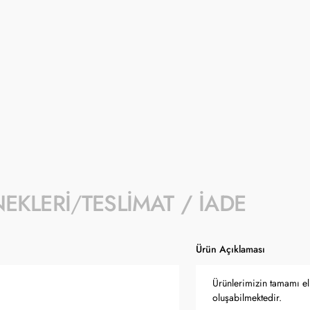
İndirimli fiyat 1- 31 Ağustos 2026 tarihi
- İndirim kampanyası seçili ürünlerde geçe
- Kampanyaya dahil stok sayısı her ürün sa
- Koçak kampanya kapsamında değişiklik y
- Ürün fiyatları Türkiye Cumhuriyet Merkez
güncellenmektedir.
NEKLERI
TESLIMAT / İADE
Ürün Açıklaması
Ürünlerimizin tamamı el 
oluşabilmektedir.