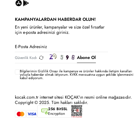
KAMPANYALARDAN HABERDAR OLUN!
En yeni ürünler, kampanyalar ve size özel fırsatlar
için e-posta adresinizi giriniz.
Abone Ol
Bilgilerimin
Gizlilik Onayı ile kampanya ve ürünler hakkında iletişim kanalları
yoluyla haberdar olmak istiyorum.
KVKK mevzuatına uygun şekilde işlenmesini
kabul ediyorum.
kocak.com.tr internet sitesi KOÇAK'ın resmi online mağazasıdır.
Copyright © 2025. Tüm hakları saklıdır.
256 BitSSL
Encryption