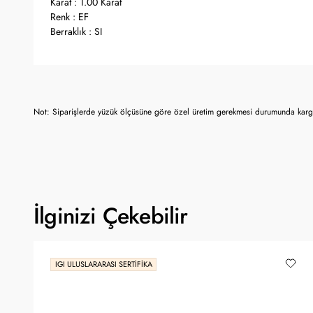
Karat : 1.00 Karat
Renk : EF
Berraklık : SI
Not: Siparişlerde yüzük ölçüsüne göre özel üretim gerekmesi durumunda kargo
İlginizi Çekebilir
IGI ULUSLARARASI SERTIFIKA