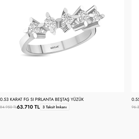
0.53 KARAT FG SI PIRLANTA BEŞTAŞ YÜZÜK
0.5
63.710 TL
84.950 TL
3 Taksit İmkanı
96.3