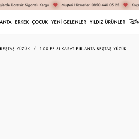
lerde Ücretsiz Sigortalı Kargo
Müşteri Hizmetleri 0850 440 05 25
Koçak
LANTA
ERKEK
ÇOCUK
YENİ GELENLER
YILDIZ ÜRÜNLER
 BEŞTAŞ YÜZÜK
1.00 EF SI KARAT PIRLANTA BEŞTAŞ YÜZÜK
36B0002-100EF
1.00 EF SI Karat Pırl
204.060 TL
122.440 T
İnternete Özel Fiyat