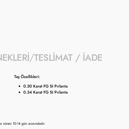
- Kampanyaya dahil stok sayısı her ürün sa
- Koçak kampanya kapsamında değişiklik y
- Ürün fiyatları Türkiye Cumhuriyet Merkez
güncellenmektedir.
NEKLERI
TESLIMAT / İADE
Taş Özellikleri:
0.30 Karat FG SI Pırlanta
0.34 Karat FG SI Pırlanta
 süresi 10-14 gün arasındadır.