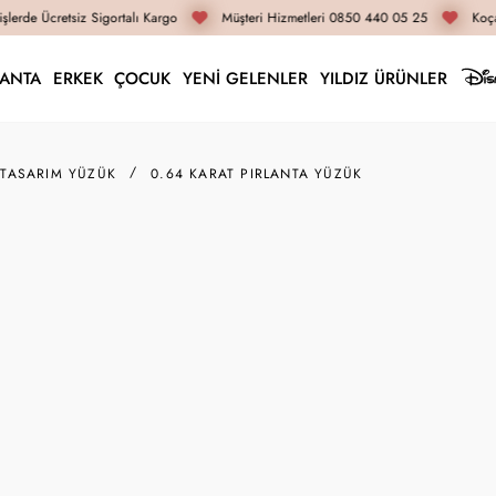
lerde Ücretsiz Sigortalı Kargo
Müşteri Hizmetleri 0850 440 05 25
Koçak
LANTA
ERKEK
ÇOCUK
YENİ GELENLER
YILDIZ ÜRÜNLER
 TASARIM YÜZÜK
0.64 KARAT PIRLANTA YÜZÜK
A000894
0.64 Karat Pırlanta 
94.420 TL
70.820 TL
İnternete Özel Fiyat