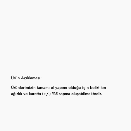
yfasında belirtilmektedir.
apma hakkını saklı tutar.
 Bankası döviz kuru ve serbest piyasa altın kuruna bağlı olarak anlık
Ürün Açıklaması:
Ürünlerimizin tamamı el yapımı olduğu için belirtilen
ağırlık ve karatta (+/-) %5 sapma oluşabilmektedir.