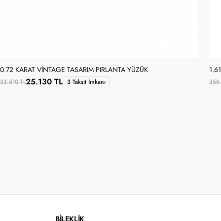
0.72 KARAT VINTAGE TASARIM PIRLANTA YÜZÜK
1.6
25.130 TL
33.510 TL
3 Taksit İmkanı
358.
BİLEKLİK