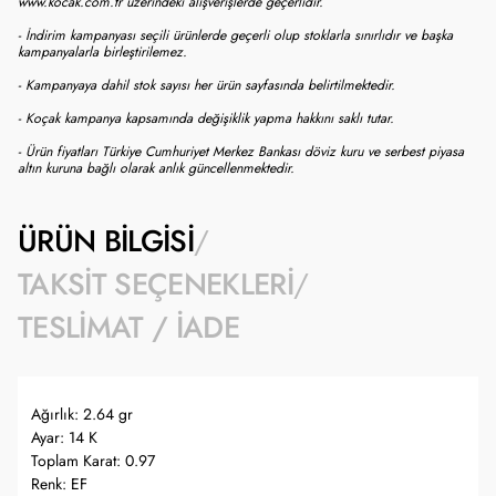
www.kocak.com.tr üzerindeki alışverişlerde geçerlidir.
- İndirim kampanyası seçili ürünlerde geçerli olup stoklarla sınırlıdır ve başka
kampanyalarla birleştirilemez.
- Kampanyaya dahil stok sayısı her ürün sayfasında belirtilmektedir.
- Koçak kampanya kapsamında değişiklik yapma hakkını saklı tutar.
- Ürün fiyatları Türkiye Cumhuriyet Merkez Bankası döviz kuru ve serbest piyasa
altın kuruna bağlı olarak anlık güncellenmektedir.
ÜRÜN BILGISI
TAKSIT SEÇENEKLERI
TESLIMAT / İADE
Ağırlık: 2.64 gr
Ayar: 14 K
Toplam Karat: 0.97
Renk: EF