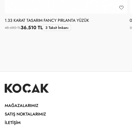
1.33 KARAT TASARIM FANCY PIRLANTA YÜZÜK
0
36.510 TL
48.680 TL
3 Taksit İmkanı
3
MAĞAZALARIMIZ
SATIŞ NOKTALARIMIZ
İLETIŞIM