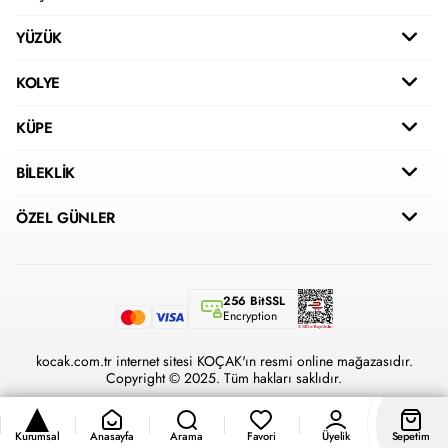
YÜZÜK
KOLYE
KÜPE
BİLEKLİK
ÖZEL GÜNLER
256 BitSSL
Encryption
kocak.com.tr internet sitesi KOÇAK'ın resmi online mağazasıdır.
Copyright © 2025. Tüm hakları saklıdır.
Kurumsal
Anasayfa
Arama
Favori
Üyelik
Sepetim
®
Hipotenüs
Yeni Nesil E-Ticaret Sistemleri ile Hazırlanmıştır.