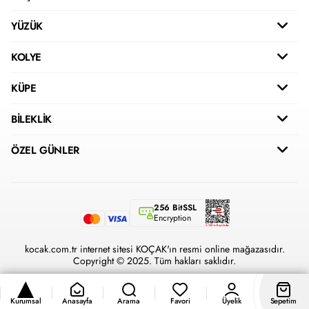
YÜZÜK
KOLYE
KÜPE
BİLEKLİK
ÖZEL GÜNLER
256 BitSSL
Encryption
kocak.com.tr internet sitesi KOÇAK'ın resmi online mağazasıdır.
Copyright © 2025. Tüm hakları saklıdır.
Kurumsal
Anasayfa
Arama
Favori
Üyelik
Sepetim
®
Hipotenüs
Yeni Nesil E-Ticaret Sistemleri ile Hazırlanmıştır.