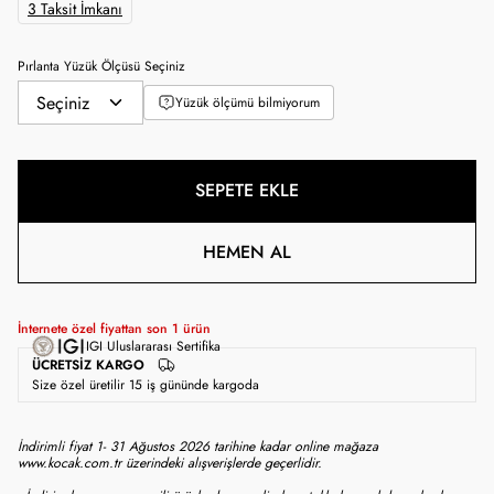
3 Taksit İmkanı
Pırlanta Yüzük Ölçüsü Seçiniz
Yüzük ölçümü bilmiyorum
SEPETE EKLE
HEMEN AL
İnternete özel fiyattan son
1
ürün
IGI Uluslararası Sertifika
ÜCRETSIZ KARGO
Size özel üretilir 15 iş gününde kargoda
İndirimli fiyat 1- 31 Ağustos 2026 tarihine kadar online mağaza
www.kocak.com.tr üzerindeki alışverişlerde geçerlidir.