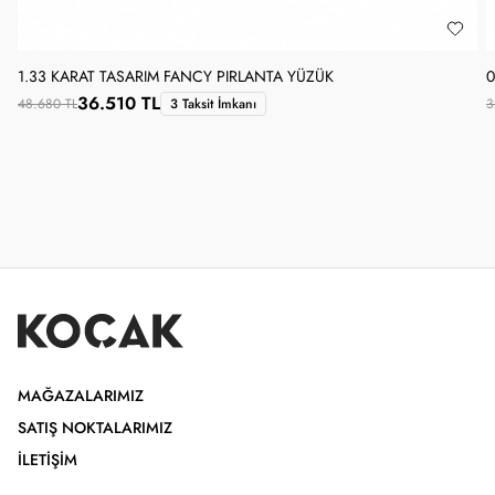
1.33 KARAT TASARIM FANCY PIRLANTA YÜZÜK
0
36.510 TL
48.680 TL
3 Taksit İmkanı
3
MAĞAZALARIMIZ
SATIŞ NOKTALARIMIZ
İLETIŞIM