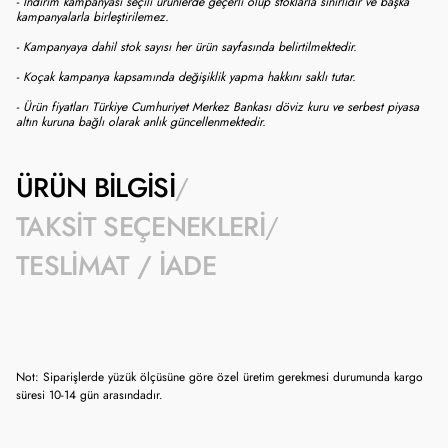
- İndirim kampanyası seçili ürünlerde geçerli olup stoklarla sınırlıdır ve başka
kampanyalarla birleştirilemez.
- Kampanyaya dahil stok sayısı her ürün sayfasında belirtilmektedir.
- Koçak kampanya kapsamında değişiklik yapma hakkını saklı tutar.
- Ürün fiyatları Türkiye Cumhuriyet Merkez Bankası döviz kuru ve serbest piyasa
altın kuruna bağlı olarak anlık güncellenmektedir.
ÜRÜN BILGISI
TAKSIT SEÇENEKLERI
TESLIMAT / İADE
Not: Siparişlerde yüzük ölçüsüne göre özel üretim gerekmesi durumunda kargo
süresi 10-14 gün arasındadır.