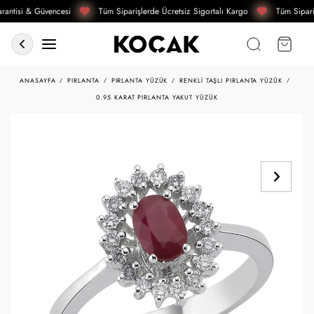
antisi & Güvencesi
Tüm Siparişlerde Ücretsiz Sigortalı Kargo
Tüm Sipari
ANASAYFA
PIRLANTA
PIRLANTA YÜZÜK
RENKLI TAŞLI PIRLANTA YÜZÜK
0.95 KARAT PIRLANTA YAKUT YÜZÜK