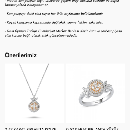
- İndirim kampanyası seçili ürünlerde geçerli olup stoklarla sınırlıdır ve başka
kampanyalarla birleştirilemez.
- Kampanyaya dahil stok sayısı her ürün sayfasında belirtilmektedir.
- Koçak kampanya kapsamında değişiklik yapma hakkını saklı tutar.
- Ürün fiyatları Türkiye Cumhuriyet Merkez Bankası döviz kuru ve serbest piyasa
altın kuruna bağlı olarak anlık güncellenmektedir.
Önerilerimiz
0.47 KARAT PIRLANTA KOLYE
0.57 KARAT PIRLANTA YÜZÜK