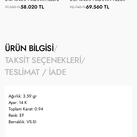
58.020 TL
69.560 TL
77.350 TL
92.740 TL
ÜRÜN BILGISI
TAKSIT SEÇENEKLERI
TESLIMAT / İADE
Ağırlık: 3.59 gr
Ayar: 14 K
Toplam Karat: 0.94
Renk: EF
Berraklık: VS-SI