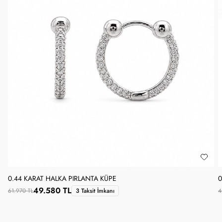
0.44 KARAT HALKA PIRLANTA KÜPE
0
49.580 TL
61.970 TL
3 Taksit İmkanı
4