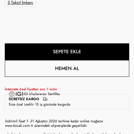
3 Taksit İmkanı
SEPETE EKLE
HEMEN AL
İnternete özel fiyattan son
1
ürün
IGI Uluslararası Sertifika
ÜCRETSIZ KARGO
Size özel üretilir 15 iş gününde kargoda
İndirimli fiyat 1- 31 Ağustos 2026 tarihine kadar online mağaza
www.kocak.com.tr üzerindeki alışverişlerde geçerlidir.