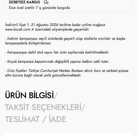
ÜCRETSIZ KARGO
Size özel üretilir 7 iş gününde kargoda
İndirimli fiyat 1- 31 Ağustos 2026 tarihine kadar online mağaza
www.kocak.com.tr üzerindeki alışverişlerde geçerlidir.
- İndirim kampanyası seçili ürünlerde geçerli olup stoklarla sınırlıdır ve başka
kampanyalarla birleştirilemez.
- Kampanyaya dahil stok sayısı her ürün sayfasında belirtilmektedir.
- Koçak kampanya kapsamında değişiklik yapma hakkını saklı tutar.
- Ürün fiyatları Türkiye Cumhuriyet Merkez Bankası döviz kuru ve serbest piyasa
altın kuruna bağlı olarak anlık güncellenmektedir.
ÜRÜN BILGISI
TAKSIT SEÇENEKLERI
TESLIMAT / İADE