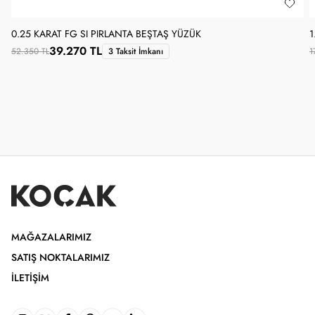
0.25 KARAT FG SI PIRLANTA BEŞTAŞ YÜZÜK
1
39.270 TL
52.350 TL
3 Taksit İmkanı
1
MAĞAZALARIMIZ
SATIŞ NOKTALARIMIZ
İLETIŞIM