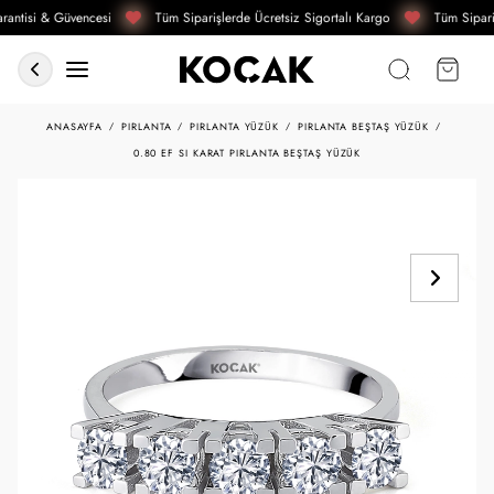
antisi & Güvencesi
Tüm Siparişlerde Ücretsiz Sigortalı Kargo
Tüm Sipari
ANASAYFA
PIRLANTA
PIRLANTA YÜZÜK
PIRLANTA BEŞTAŞ YÜZÜK
0.80 EF SI KARAT PIRLANTA BEŞTAŞ YÜZÜK